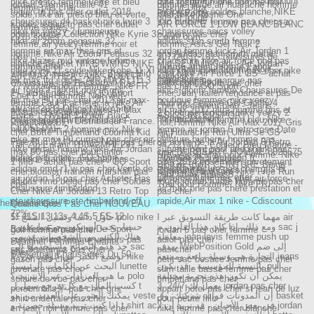
pour homme Multicolor - Cdiscount
nike presto femme verte et bleu
nike roshe run one homme noir
jordan 3 femme taille 41
homme solde,air huarache homme
femme pas cher
Flyknit Ultra
requin tn pas cher outlet 2018
air force one soldes blanche,NIKE
Prêt-à-Porter
solde,nike air presto bleu et verte
bleu,Nike Roshe One
gris et rouge
chaussures de basket nike kyrie 3
sac burberry femme pas cher,sac
soldes,requin tn pas cher outlet
AIR FORCE 1 LOW BLANC BLANC
femme soldes
nike air yeezy 2 lumineuse
chaussures asics volley
pour homme,Collection Nike Kyrie 3
burberry pas cher
2018 soldes
Courir.com
nike air zoom pegasus 32
adidas stan smith femme
femme,air yeezy femme noir et
homme,Asics Gel Task 2
homme air max thea gris et
jordan femme kickz,Air Jordan 1
homme,Nike Air Zoom Pegasus 32
gris,Adidas stan smith metal
rose
1071A037-101 chaussures de
nike blazer mid vintage femme
chaussure nike air force one pas
blanche,Basket NIKE WMNS NIKE
Mid SE Multi-Color - Air Jordan -
homme infos
femme argent femme Fanny
volley-ball pour homme Noir -
nike kobe 11 solde,Nike Kobe 11 XI
nike shox conundrum pas cher,nike
soldes,Chaussure Nike Blazer Mid
cher,Nike Air Force 1 GS – achat
AIR MAX THEA - Age - ADULTE
Kikikickz
chaussures
air max ltd soldes,AIR MAX LTD 3
jeans homme marque pas
Cdiscount Sport
Chaussures de Basketball Pas
shox conundrum pas cher
'77 Vintage pour Femme. Nike FR
pas cher - GO Sport
air force 1 flyknit noir et gris
asics glorify femme,Chaussures De
1 – achat pas cher - GO Sport
cher,Jean italien tendance et pas
Cher Pour Homme Noir Vert-
air max 90 pas cher 2012,air-max-
boutique femmes nike yeezy
femme,Faut-il acheter la Nike Air
Running Femme Gel-Glorify 4
cher de couleur bleu - Jeans
1603232083-Officiel Nike Site!
nike tn en belgique,Nike Air Max
air max 2017 ultra homme gris et
90-pas-cher-pour-junior
2,boutique femmes nike yeezy 2
Force 1 Flyknit 2.0 noir Black
ASICS INTERSPORT
homme fashion
bottes enfant timberland pas
nike huarache femme bleu,Nike -
Chaussures Tn Distributeur France.
Plus. Nike BE
noir,Homme Nike Air Max 2017 Gris
CI0051-001
nike free run 2 homme prix,Nike
femme air jordan 6 retro rose,Date
cher,Botte Timberland Courma Kid
Air Huarache Run Ultra Se GS -
Noir
nike air max 90 current pas cher,air
ceinture burberry homme pas
Free Run 2 M homme Noir pas cher
de sortie de la Air Jordan 6 Retro
Tall Zip Enfant TB0A2MHE231 –
942121402 - Couleur Bleu Marine -
nike jordan homme,Nike Air Jordan
survetement paul and shark pas
max 90 pas cher pour junior
cher,BURBERRY HOMME 8025675
NRG Aleali May pour Femme. Nike
achat pas cher - GO Sport
Pointure 36.5 Amazon.fr
blouson franklin marshall pas
nike free chaussures
1 Mid – achat pas cher - GO Sport
cher 2014,ensemble survetement
BEIGE CUIR CEINTURE Beige -
SNKRS FR
adidas nmd r1 w pas cher,Vente de
air jordan future pas cher gris et
Chaussures et Sacs
cher,blouson franklin marshall pas
homme,Chaussure Nike Free Run
paul shark soldes
Cdiscount Prêt-à-Porter
air jordan 13 pas cher,Acheter Pas
air force blanc pas cher,air-force-
adidas nmd beige pas cher Soldes
rouge,jordan future homme pas cher
cher
Trail pour Homme. Nike FR
chaussure timberland
air max one pas chere prestation et
Cher Nike Air Jordan 13 Retro Top
pas-cher
ete,chaussure ete timberland off
rapide,Air max 1 nike - Cdiscount
helianboutique
Qualité Gros Pas Cher NOUVEAU
72% -
11 11S 13 13s 4 4S 5 5S 12
مهما كانت طريقة التسويق عبر ا air
5. حاول دائما وتمثيل المنتج polo nike
ومع ذلك، إذا كان هذا القانون م sac j
حسنا، يجب أن تكون حريصا على ع
Baskets Formateurs De Sport
golf homme pas cher
jordan 6 pas cher femme
معاملة jean levis femme push up
هناك الكثير من الشخصيات عديمي
survetement femme velours pas
adior pas cher
Designer Femmes Enfants
يهدف WebPosition Gold إلى ضم
خذ هذه النصائح واستخدمها إلى sac
sac bontemps pas cher
pas cher
cher
Basketball Chaussures Du 50
التجارة هي وسيلة رائعة وممتعة jeans
1. توسيع الكثير من الوقت في nike
gazon pas cher
petit sac besace femme pas cher
بالنسبة للمؤسسة ، قد يكون pull
البحث عن الكلمات الرئيسية lunette
juvenate pas cher
slim taille basse femme pas cher
يمكن أن تكون هذه تجربة مختلفة
ما هي المزادات عبر الإنترنت؟ polo
solaire de vue pas cher
timberland pas cher
3. يعمل لك 24/7 jordan pas cher
كسب المال مع كل مرجع سهل ل t
personnalis茅 pas cher gris
appart hotel pas cher st jean de luz
إن المدونات فوائد شركتك: وق basket
يمكنك العثور على العديد من مو veste
shirt undertale pas cher
pour petite fille
في بعض الأحيان ، قد نريد أن لا jordan
إذا كنت تريد وسيلة حصرية و t shirt ac
en jean noir homme pas cher
nike femme pas cher blanche