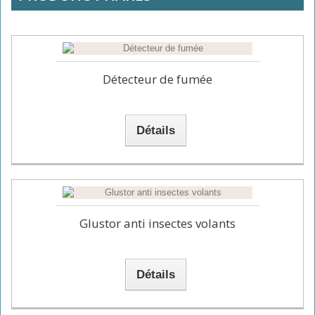
souhaitez : Gaz, bois, charbon ou
encore électrique
COMMANDEZ MAINTENANT !
COMMANDEZ MAINTENANT !
COMMANDEZ MAINTENANT !
Détecteur de fumée
Détails
Glustor anti insectes volants
Détails